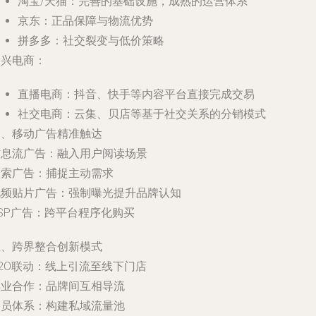
淘宝/天猫：完善的基础设施，成熟的运营体系
京东：正品保障与物流优势
拼多多：社交裂变与低价策略
新兴电商：
直播电商：抖音、快手等内容平台直接完成交易
社交电商：云集、贝店等基于社交关系的分销模式
四、移动广告精准触达
信息流广告：融入用户阅读场景
搜索广告：捕捉主动需求
视频贴片广告：强制曝光提升品牌认知
SP广告：跨平台程序化购买
五、跨界整合创新模式
2O联动：线上引流至线下门店
异业合作：品牌间互相导流
会员体系：构建私域流量池