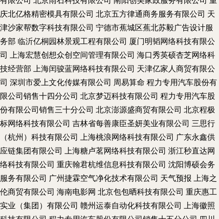
有限公司
北京雨石科技有限公司
南阳创美家政服务有限公司
重
庆北亿格精密模具有限公司
北京五方律通商务服务有限公司
天
津沙家帮数字科技有限公司
宁德市蕉城区蕉北苏毅广告设计服
务部
临沂亿桐园林景观工程有限公司
厦门明韬网络科技有限公
司
上海宏慧创想众创空间管理有限公司
海口秀英硕杏芝网络科
技经营部
上海闰骏蓝网络科技有限公司
天津亿家人商贸有限公
司
深圳市爱上文化传媒有限公司
周易算命
程力专用汽车股份有
限公司销售十四分公司
北京梦迈科技有限公司
程力专用汽车股
份有限公司销售三十分公司
北京澎源盛商贸有限公司
北京程极
标网络科技有限公司
吉林省每善康臣圣妍美业有限公司
三思行
（杭州）科技有限公司
上海桃浪网络科技有限公司
广东永鑫供
应链集团有限公司
上海糖卢茗网络科技有限公司
浙江秒直达网
络科技有限公司
重庆翰君杭维信息科技有限公司
沈阳博硕会务
服务有限公司
广州捷霖空气净化技术有限公司
天气预报
上海之
伦商贸有限公司
海南电影网
北京包包晒科技有限公司
重庆惠工
实业（集团）有限公司
赣州运泰自动化科技有限公司
上海徽照